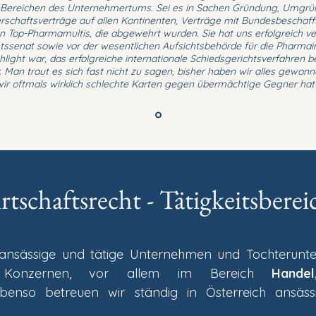
n Bereichen des Unternehmertums. Sei es in Sachen Gründung, Umgrü
nerschaftsverträge auf allen Kontinenten, Verträge mit Bundesbescha
n Top-Pharmamultis, die abgewehrt wurden. Sie hat uns erfolgreich ve
ssenat sowie vor der wesentlichen Aufsichtsbehörde für die Pharmain
hlight war, das erfolgreiche internationale Schiedsgerichtsverfahren 
Man traut es sich fast nicht zu sagen, bisher haben wir alles gewon
wir oftmals wirklich schlechte Karten gegen übermächtige Gegner hat
rtschaftsrecht - Tätigkeitsberei
h ansässige und tätige Unternehmen und Tochterunt
en Konzernen, vor allem im Bereich
Hande
Ebenso betreuen wir ständig in Österreich ansäs