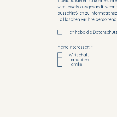
individualisieren zu können. I
wird jeweils ausgesandt, wenn
ausschließlich zu Informations
Fall löschen wir Ihre persone
Ich habe die Datenschut
R
Meine Interessen:
*
e
Wirtschaft
q
u
Immobilien
i
Familie
r
e
d