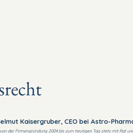
ienrecht
Wirtschaftsrecht
Honorar
Team
Kont
srecht
elmut Kaisergruber, CEO bei Astro-Phar
s von der Firmengründung 2004 bis zum heutigen Tag stets mit Rat und