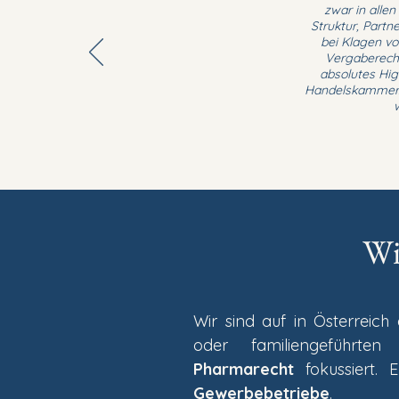
zwar in alle
Struktur, Part
bei Klagen vo
Vergaberecht
absolutes Hig
Handelskammer. 
Wi
Wir sind auf in Österreic
oder familiengeführt
Pharmarecht
fokussiert. 
Gewerbebetriebe
.