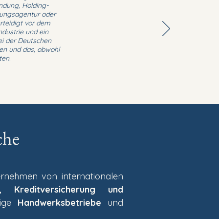
ndung, Holding-
ffungsagentur oder
rteidigt vor dem
dustrie und ein
bei der Deutschen
nen und das, obwohl
ten.
che
ernehmen von internationalen
l, Kreditversicherung und
sige
Handwerksbetriebe
und