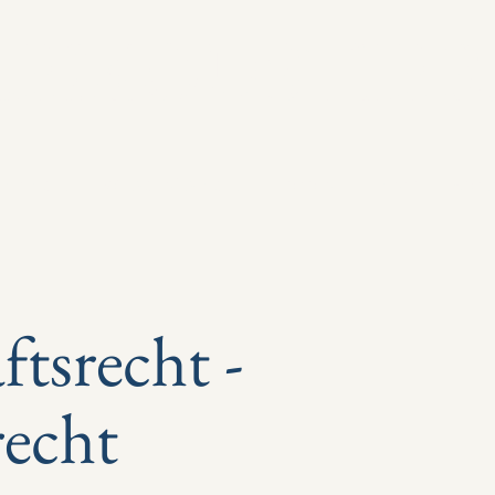
LEMOUSTIER
ienrecht
Wirtschaftsrecht
Honorar
Team
Kont
ftsrecht -
recht