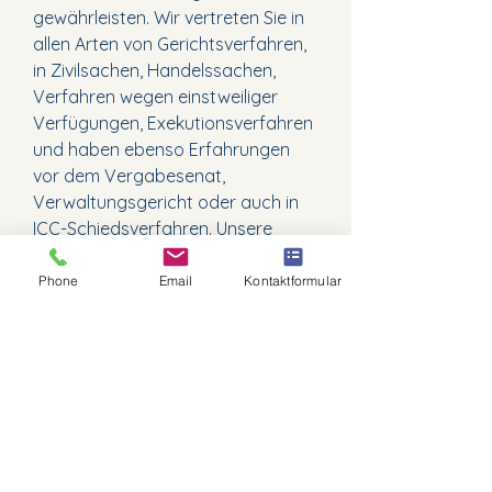
gewährleisten. Wir vertreten Sie in
allen Arten von Gerichtsverfahren,
in Zivilsachen, Handelssachen,
Verfahren wegen einstweiliger
Verfügungen, Exekutionsverfahren
und haben ebenso Erfahrungen
vor dem Vergabesenat,
Verwaltungsgericht oder auch in
ICC-Schiedsverfahren. Unsere
Leistungen in Gerichts- und
Schiedsverfahren verrechnen wir
Phone
Email
Kontaktformular
üblicherweise nach RATG unter
Anwendung des Einheitssatzes.
Näheres dazu
hier
.
(+43)
01 532 08 77
(+43)
676 407 1557
office@dessulemoustier.legal