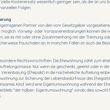
erzielte Kostenersatz wesentlich geringer sein, als die an uns
inanziellen Folgen.
barung
ingetragenen Partner von den vom Gesetzgeber vorgesehenen
kt möglich. Vorweg- oder Vorausvereinbarungen können die n
, sei es mit oder ohne Zusammenhang mit der Trennung oder
cherweise Pauschalen an. In manchen Fällen ist auch die Bezi
sondere Rechtsvorschriften. Die Ehewohnung zählt zum eh
 Aufteilungsmasse. Nur wenn sie geschenkt, geerbt oder in di
ereinbarung (Ehepakt) in die nacheheliche Aufteilung einb
ewohnung zur Sicherung der Lebensbedürfnisse des Ehegatte
einsames Kind. Wird eine Eigentumswohnung während der Ehe 
erbleib "der halben Eigentumswohnung" vorab, dies sowohl fü
s.