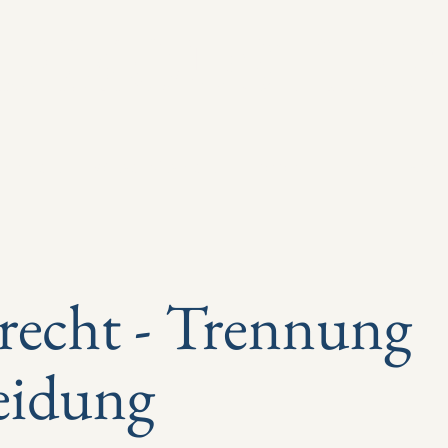
LEMOUSTIER
ienrecht
Wirtschaftsrecht
Honorar
Team
Kont
recht - Trennung
eidung