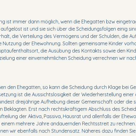
ung ist immer dann möglich, wenn die Ehegatten bzw eingetr
ufgelöst ist und sie sich über die Scheidungsfolgen einig si
halt, die Verteilung des Vermögens und der Schulden, die Au
e Nutzung der Ehewohnung. Sollten gemeinsame Kinder vorhan
ptaufenthaltsort, die Ausübung des Kontakts sowie den Kind
zielung einer einvernehmlichen Scheidung verrechnen wir na
hen den Ehegatten, so kann die Scheidung durch Klage bei Ge
setzung ist die Aussichtslosigkeit der Wiederherstellung ein
indest dreijährige Aufhebung dieser Gemeinschaft oder die 
 Beklagten. Erst nach rechtskräftigem Abschluss des Schei
fteilung der Aktiva, Passiva, Hausrat und allenfalls der Ehew
it einem mehrere Jahre andauernden Rechtsstreit zu rechnen. 
nen wir ebenfalls nach Stundensatz. Näheres dazu finden Si