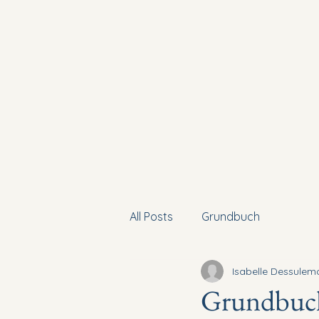
Start
Familienrecht
Immobil
All Posts
Grundbuch
Isabelle Dessulem
Grundbuch