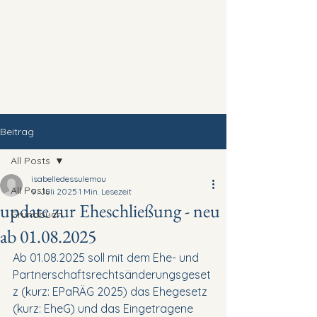
DESSULEMOUSTIER.
LEGAL
Beitrag
All Posts
isabelledessulemou
All Posts
9. Juli 2025
1 Min. Lesezeit
update zur Eheschließung - neu
Grundbuch
ab 01.08.2025
Ab 01.08.2025 soll mit dem Ehe- und 
Partnerschaftsrechtsänderungsgeset
z (kurz: EPaRÄG 2025) das Ehegesetz 
(kurz: EheG) und das Eingetragene 